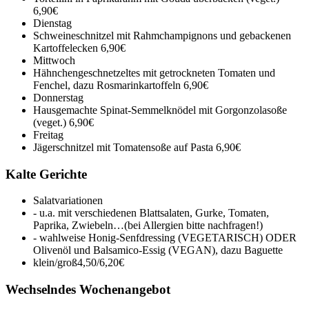
6,90€
Dienstag
Schweineschnitzel mit Rahmchampignons und gebackenen
Kartoffelecken
6,90€
Mittwoch
Hähnchengeschnetzeltes mit getrockneten Tomaten und
Fenchel, dazu Rosmarinkartoffeln
6,90€
Donnerstag
Hausgemachte Spinat-Semmelknödel mit Gorgonzolasoße
(veget.)
6,90€
Freitag
Jägerschnitzel mit Tomatensoße auf Pasta
6,90€
Kalte Gerichte
Salatvariationen
- u.a. mit verschiedenen Blattsalaten, Gurke, Tomaten,
Paprika, Zwiebeln…(bei Allergien bitte nachfragen!)
- wahlweise Honig-Senfdressing (VEGETARISCH) ODER
Olivenöl und Balsamico-Essig (VEGAN), dazu Baguette
klein/groß
4,50/6,20€
Wechselndes Wochenangebot