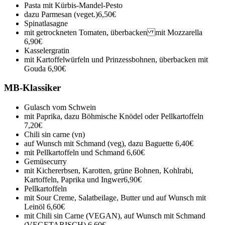
Pasta mit Kürbis-Mandel-Pesto
dazu Parmesan (veget.)
6,50€
Spinatlasagne
mit getrockneten Tomaten, überbacken mit Mozzarella
6,90€
Kasselergratin
mit Kartoffelwürfeln und Prinzessbohnen, überbacken mit
Gouda
6,90€
MB-Klassiker
Gulasch vom Schwein
mit Paprika, dazu Böhmische Knödel oder Pellkartoffeln
7,20€
Chili sin carne (vn)
auf Wunsch mit Schmand (veg), dazu Baguette
6,40€
mit Pellkartoffeln und Schmand
6,60€
Gemüsecurry
mit Kichererbsen, Karotten, grüne Bohnen, Kohlrabi,
Kartoffeln, Paprika und Ingwer
6,90€
Pellkartoffeln
mit Sour Creme, Salatbeilage, Butter und auf Wunsch mit
Leinöl
6,60€
mit Chili sin Carne (VEGAN), auf Wunsch mit Schmand
(VEGETARISCH)
6,60€