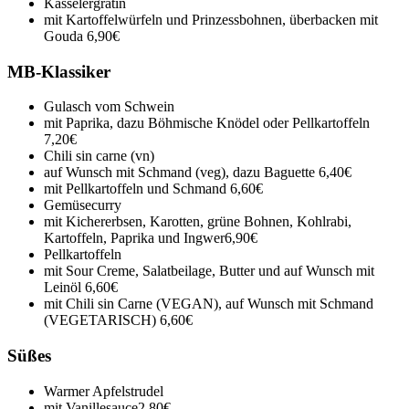
Kasselergratin
mit Kartoffelwürfeln und Prinzessbohnen, überbacken mit
Gouda
6,90€
MB-Klassiker
Gulasch vom Schwein
mit Paprika, dazu Böhmische Knödel oder Pellkartoffeln
7,20€
Chili sin carne (vn)
auf Wunsch mit Schmand (veg), dazu Baguette
6,40€
mit Pellkartoffeln und Schmand
6,60€
Gemüsecurry
mit Kichererbsen, Karotten, grüne Bohnen, Kohlrabi,
Kartoffeln, Paprika und Ingwer
6,90€
Pellkartoffeln
mit Sour Creme, Salatbeilage, Butter und auf Wunsch mit
Leinöl
6,60€
mit Chili sin Carne (VEGAN), auf Wunsch mit Schmand
(VEGETARISCH)
6,60€
Süßes
Warmer Apfelstrudel
mit Vanillesauce
2,80€