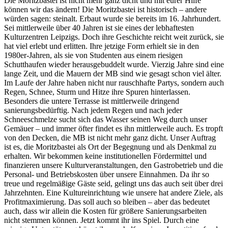
Die Moritzbastei ist nicht mehr ganz dicht und mit eurer Hilfe
können wir das ändern! Die Moritzbastei ist historisch – andere
würden sagen: steinalt. Erbaut wurde sie bereits im 16. Jahrhundert.
Sei mittlerweile über 40 Jahren ist sie eines der lebhaftesten
Kulturzentren Leipzigs. Doch ihre Geschichte reicht weit zurück, sie
hat viel erlebt und erlitten. Ihre jetzige Form erhielt sie in den
1980er-Jahren, als sie von Studenten aus einem riesigen
Schutthaufen wieder herausgebuddelt wurde. Vierzig Jahre sind eine
lange Zeit, und die Mauern der MB sind wie gesagt schon viel älter.
Im Laufe der Jahre haben nicht nur rauschhafte Partys, sondern auch
Regen, Schnee, Sturm und Hitze ihre Spuren hinterlassen.
Besonders die untere Terrasse ist mittlerweile dringend
sanierungsbedürftig. Nach jedem Regen und nach jeder
Schneeschmelze sucht sich das Wasser seinen Weg durch unser
Gemäuer – und immer öfter findet es ihn mittlerweile auch. Es tropft
von den Decken, die MB ist nicht mehr ganz dicht. Unser Auftrag
ist es, die Moritzbastei als Ort der Begegnung und als Denkmal zu
erhalten. Wir bekommen keine institutionellen Fördermittel und
finanzieren unsere Kulturveranstaltungen, den Gastrobetrieb und die
Personal- und Betriebskosten über unsere Einnahmen. Da ihr so
treue und regelmäßige Gäste seid, gelingt uns das auch seit über drei
Jahrzehnten. Eine Kultureinrichtung wie unsere hat andere Ziele, als
Profitmaximierung. Das soll auch so bleiben – aber das bedeutet
auch, dass wir allein die Kosten für größere Sanierungsarbeiten
nicht stemmen können. Jetzt kommt ihr ins Spiel. Durch eine