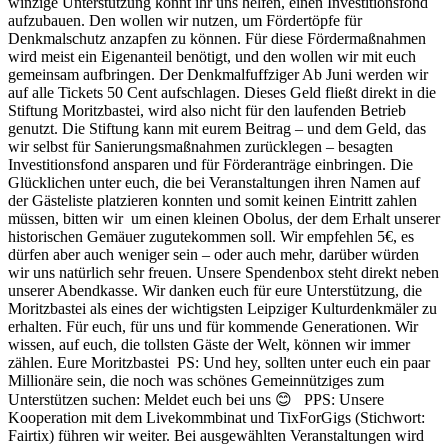
winzige Unterstützung könnt ihr uns helfen, einen Investitionsfond
aufzubauen. Den wollen wir nutzen, um Fördertöpfe für
Denkmalschutz anzapfen zu können. Für diese Fördermaßnahmen
wird meist ein Eigenanteil benötigt, und den wollen wir mit euch
gemeinsam aufbringen. Der Denkmalfuffziger Ab Juni werden wir
auf alle Tickets 50 Cent aufschlagen. Dieses Geld fließt direkt in die
Stiftung Moritzbastei, wird also nicht für den laufenden Betrieb
genutzt. Die Stiftung kann mit eurem Beitrag – und dem Geld, das
wir selbst für Sanierungsmaßnahmen zurücklegen – besagten
Investitionsfond ansparen und für Förderanträge einbringen. Die
Glücklichen unter euch, die bei Veranstaltungen ihren Namen auf
der Gästeliste platzieren konnten und somit keinen Eintritt zahlen
müssen, bitten wir um einen kleinen Obolus, der dem Erhalt unserer
historischen Gemäuer zugutekommen soll. Wir empfehlen 5€, es
dürfen aber auch weniger sein – oder auch mehr, darüber würden
wir uns natürlich sehr freuen. Unsere Spendenbox steht direkt neben
unserer Abendkasse. Wir danken euch für eure Unterstützung, die
Moritzbastei als eines der wichtigsten Leipziger Kulturdenkmäler zu
erhalten. Für euch, für uns und für kommende Generationen. Wir
wissen, auf euch, die tollsten Gäste der Welt, können wir immer
zählen. Eure Moritzbastei PS: Und hey, sollten unter euch ein paar
Millionäre sein, die noch was schönes Gemeinnütziges zum
Unterstützen suchen: Meldet euch bei uns 😊 PPS: Unsere
Kooperation mit dem Livekommbinat und TixForGigs (Stichwort:
Fairtix) führen wir weiter. Bei ausgewählten Veranstaltungen wird