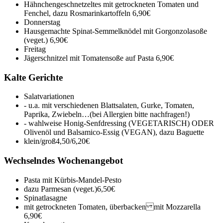
Hähnchengeschnetzeltes mit getrockneten Tomaten und
Fenchel, dazu Rosmarinkartoffeln
6,90€
Donnerstag
Hausgemachte Spinat-Semmelknödel mit Gorgonzolasoße
(veget.)
6,90€
Freitag
Jägerschnitzel mit Tomatensoße auf Pasta
6,90€
Kalte Gerichte
Salatvariationen
- u.a. mit verschiedenen Blattsalaten, Gurke, Tomaten,
Paprika, Zwiebeln…(bei Allergien bitte nachfragen!)
- wahlweise Honig-Senfdressing (VEGETARISCH) ODER
Olivenöl und Balsamico-Essig (VEGAN), dazu Baguette
klein/groß
4,50/6,20€
Wechselndes Wochenangebot
Pasta mit Kürbis-Mandel-Pesto
dazu Parmesan (veget.)
6,50€
Spinatlasagne
mit getrockneten Tomaten, überbacken mit Mozzarella
6,90€