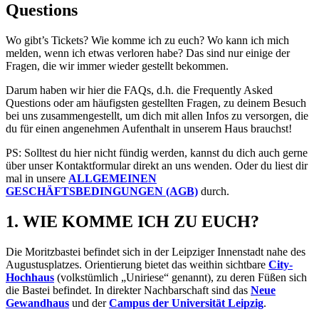
Questions
Wo gibt’s Tickets? Wie komme ich zu euch? Wo kann ich mich
melden, wenn ich etwas verloren habe? Das sind nur einige der
Fragen, die wir immer wieder gestellt bekommen.
Darum haben wir hier die FAQs, d.h. die Frequently Asked
Questions oder am häufigsten gestellten Fragen, zu deinem Besuch
bei uns zusammengestellt, um dich mit allen Infos zu versorgen, die
du für einen angenehmen Aufenthalt in unserem Haus brauchst!
PS: Solltest du hier nicht fündig werden, kannst du dich auch gerne
über unser Kontaktformular direkt an uns wenden. Oder du liest dir
mal in unsere
ALLGEMEINEN
GESCHÄFTSBEDINGUNGEN (AGB)
durch.
1. WIE KOMME ICH ZU EUCH?
Die Moritzbastei befindet sich in der Leipziger Innenstadt nahe des
Augustusplatzes. Orientierung bietet das weithin sichtbare
City-
Hochhaus
(volkstümlich „Uniriese“ genannt), zu deren Füßen sich
die Bastei befindet. In direkter Nachbarschaft sind das
Neue
Gewandhaus
und der
Campus der Universität Leipzig
.