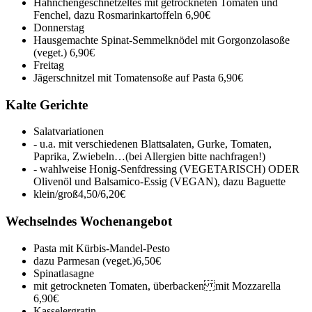
Hähnchengeschnetzeltes mit getrockneten Tomaten und
Fenchel, dazu Rosmarinkartoffeln
6,90€
Donnerstag
Hausgemachte Spinat-Semmelknödel mit Gorgonzolasoße
(veget.)
6,90€
Freitag
Jägerschnitzel mit Tomatensoße auf Pasta
6,90€
Kalte Gerichte
Salatvariationen
- u.a. mit verschiedenen Blattsalaten, Gurke, Tomaten,
Paprika, Zwiebeln…(bei Allergien bitte nachfragen!)
- wahlweise Honig-Senfdressing (VEGETARISCH) ODER
Olivenöl und Balsamico-Essig (VEGAN), dazu Baguette
klein/groß
4,50/6,20€
Wechselndes Wochenangebot
Pasta mit Kürbis-Mandel-Pesto
dazu Parmesan (veget.)
6,50€
Spinatlasagne
mit getrockneten Tomaten, überbacken mit Mozzarella
6,90€
Kasselergratin