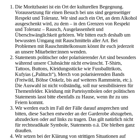
Die Moritzbastei ist ein Ort der kulturellen Begegnung.
Voraussetzung für einen Besuch bei uns sind gegenseitiger
Respekt und Toleranz. Wir sind auch ein Ort, an dem Alkohol
ausgeschenkt wird, zu dem – in den Grenzen von Respekt
und Toleranz – Rausch, Ausgelassenheit und
Überschwänglichkeit gehören. Wir bitten euch deshalb um
bewussten Umgang mit Rauschmitteln aller Art. Bei
Problemen mit Rauschmittelkonsum könnt ihr euch jederzeit
an unsere Mitarbeiter:innen wenden.
Statements politischer oder polarisierender Art sind besonders
während unsere Clubnächte nicht erwünscht. T-Shirts,
Tattoos, Buttons, Kleidungsstücke wie Fussballtrikots,
Kufyias („Palituch“), Merch von polarisierenden Bands
(Freiwild, Böhse Onkelz, bis auf weiteres Rammstein, etc.).
Die Auswahl ist nicht vollständig, soll nur sensibilisieren für
Themenfelder. Kleidung mit Parteisymbolen oder politischen
Statements lasst bitte ebenfalls zu Hause, wenn ihr zu uns
Feiern kommt.
Wir werden euch im Fall der Fälle darauf ansprechen und
bitten, diese Sachen entweder an der Garderobe abzugeben,
abzudecken oder auf links zu tragen. Das gilt natürlich nicht
für rechtsradikale Symbole, Statements o.ä. Die bleiben ganz
draußen.
Wir setzen bei der Klärung von strittigen Situationen auf