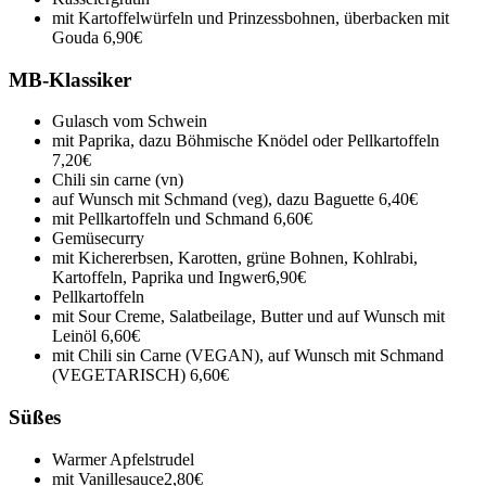
mit Kartoffelwürfeln und Prinzessbohnen, überbacken mit
Gouda
6,90€
MB-Klassiker
Gulasch vom Schwein
mit Paprika, dazu Böhmische Knödel oder Pellkartoffeln
7,20€
Chili sin carne (vn)
auf Wunsch mit Schmand (veg), dazu Baguette
6,40€
mit Pellkartoffeln und Schmand
6,60€
Gemüsecurry
mit Kichererbsen, Karotten, grüne Bohnen, Kohlrabi,
Kartoffeln, Paprika und Ingwer
6,90€
Pellkartoffeln
mit Sour Creme, Salatbeilage, Butter und auf Wunsch mit
Leinöl
6,60€
mit Chili sin Carne (VEGAN), auf Wunsch mit Schmand
(VEGETARISCH)
6,60€
Süßes
Warmer Apfelstrudel
mit Vanillesauce
2,80€