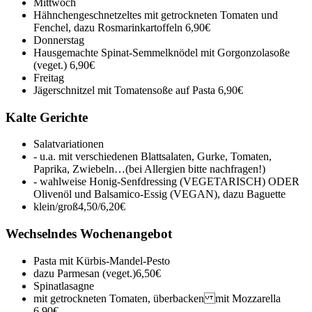
Mittwoch
Hähnchengeschnetzeltes mit getrockneten Tomaten und
Fenchel, dazu Rosmarinkartoffeln
6,90€
Donnerstag
Hausgemachte Spinat-Semmelknödel mit Gorgonzolasoße
(veget.)
6,90€
Freitag
Jägerschnitzel mit Tomatensoße auf Pasta
6,90€
Kalte Gerichte
Salatvariationen
- u.a. mit verschiedenen Blattsalaten, Gurke, Tomaten,
Paprika, Zwiebeln…(bei Allergien bitte nachfragen!)
- wahlweise Honig-Senfdressing (VEGETARISCH) ODER
Olivenöl und Balsamico-Essig (VEGAN), dazu Baguette
klein/groß
4,50/6,20€
Wechselndes Wochenangebot
Pasta mit Kürbis-Mandel-Pesto
dazu Parmesan (veget.)
6,50€
Spinatlasagne
mit getrockneten Tomaten, überbacken mit Mozzarella
6,90€