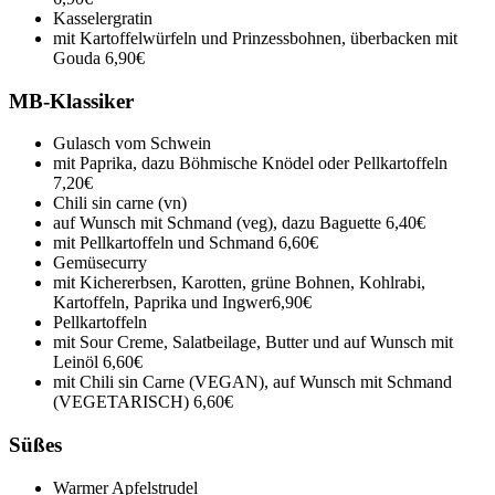
Kasselergratin
mit Kartoffelwürfeln und Prinzessbohnen, überbacken mit
Gouda
6,90€
MB-Klassiker
Gulasch vom Schwein
mit Paprika, dazu Böhmische Knödel oder Pellkartoffeln
7,20€
Chili sin carne (vn)
auf Wunsch mit Schmand (veg), dazu Baguette
6,40€
mit Pellkartoffeln und Schmand
6,60€
Gemüsecurry
mit Kichererbsen, Karotten, grüne Bohnen, Kohlrabi,
Kartoffeln, Paprika und Ingwer
6,90€
Pellkartoffeln
mit Sour Creme, Salatbeilage, Butter und auf Wunsch mit
Leinöl
6,60€
mit Chili sin Carne (VEGAN), auf Wunsch mit Schmand
(VEGETARISCH)
6,60€
Süßes
Warmer Apfelstrudel