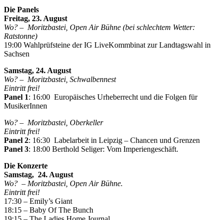
Die Panels
Freitag, 23. August
Wo? – Moritzbastei, Open Air Bühne (bei schlechtem Wetter:
Ratstonne)
19:00 Wahlprüfsteine der IG LiveKommbinat zur Landtagswahl in
Sachsen
Samstag, 24. August
Wo? – Moritzbastei, Schwalbennest
Eintritt frei!
Panel 1
: 16:00 Europäisches Urheberrecht und die Folgen für
MusikerInnen
Wo? – Moritzbastei, Oberkeller
Eintritt frei!
Panel 2
: 16:30 Labelarbeit in Leipzig – Chancen und Grenzen
Panel 3
: 18:00 Berthold Seliger: Vom Imperiengeschäft.
Die Konzerte
Samstag, 24. August
Wo? – Moritzbastei, Open Air Bühne.
Eintritt frei!
17:30 – Emily’s Giant
18:15 – Baby Of The Bunch
19:15 – The Ladies Home Journal