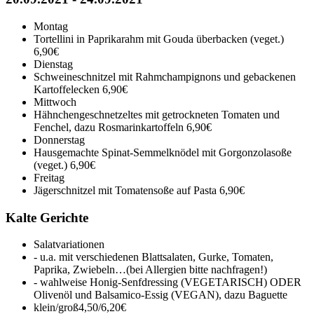
Montag
Tortellini in Paprikarahm mit Gouda überbacken (veget.)
6,90€
Dienstag
Schweineschnitzel mit Rahmchampignons und gebackenen
Kartoffelecken
6,90€
Mittwoch
Hähnchengeschnetzeltes mit getrockneten Tomaten und
Fenchel, dazu Rosmarinkartoffeln
6,90€
Donnerstag
Hausgemachte Spinat-Semmelknödel mit Gorgonzolasoße
(veget.)
6,90€
Freitag
Jägerschnitzel mit Tomatensoße auf Pasta
6,90€
Kalte Gerichte
Salatvariationen
- u.a. mit verschiedenen Blattsalaten, Gurke, Tomaten,
Paprika, Zwiebeln…(bei Allergien bitte nachfragen!)
- wahlweise Honig-Senfdressing (VEGETARISCH) ODER
Olivenöl und Balsamico-Essig (VEGAN), dazu Baguette
klein/groß
4,50/6,20€