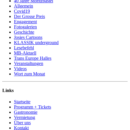
40 Jahre Moritzbastei
Allgemein
Covid19
Der Grosse Preis
Engagement
Fotogalerien
Geschichte
Josies Cartoons
KLASSIK underground
Lesebefehl
MB-Aktuell
Trans Europe Halles
Veranstaltungen
Videos
Wort zum Monat
Links
Startseite
Programm + Tickets
Gastronomie
Vermietung
Über uns
Kontakt