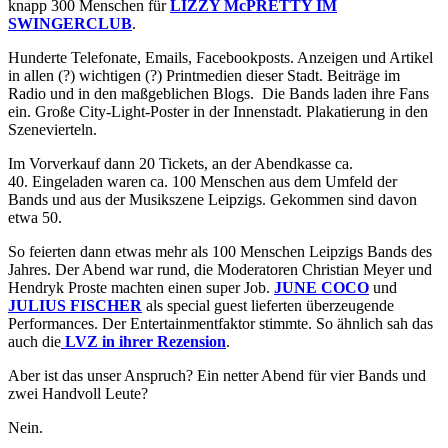
knapp 300 Menschen für
LIZZY McPRETTY IM
SWINGERCLUB
.
Hunderte Telefonate, Emails, Facebookposts. Anzeigen und Artikel
in allen (?) wichtigen (?) Printmedien dieser Stadt. Beiträge im
Radio und in den maßgeblichen Blogs. Die Bands laden ihre Fans
ein. Große City-Light-Poster in der Innenstadt. Plakatierung in den
Szenevierteln.
Im Vorverkauf dann 20 Tickets, an der Abendkasse ca.
40. Eingeladen waren ca. 100 Menschen aus dem Umfeld der
Bands und aus der Musikszene Leipzigs. Gekommen sind davon
etwa 50.
So feierten dann etwas mehr als 100 Menschen Leipzigs Bands des
Jahres. Der Abend war rund, die Moderatoren Christian Meyer und
Hendryk Proste machten einen super Job.
JUNE COCO
und
JULIUS FISCHER
als special guest lieferten überzeugende
Performances. Der Entertainmentfaktor stimmte. So ähnlich sah das
auch die
LVZ in ihrer Rezension
.
Aber ist das unser Anspruch? Ein netter Abend für vier Bands und
zwei Handvoll Leute?
Nein.