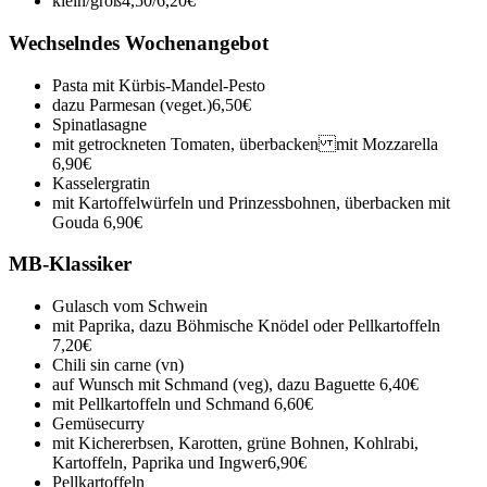
klein/groß
4,50/6,20€
Wechselndes Wochenangebot
Pasta mit Kürbis-Mandel-Pesto
dazu Parmesan (veget.)
6,50€
Spinatlasagne
mit getrockneten Tomaten, überbacken mit Mozzarella
6,90€
Kasselergratin
mit Kartoffelwürfeln und Prinzessbohnen, überbacken mit
Gouda
6,90€
MB-Klassiker
Gulasch vom Schwein
mit Paprika, dazu Böhmische Knödel oder Pellkartoffeln
7,20€
Chili sin carne (vn)
auf Wunsch mit Schmand (veg), dazu Baguette
6,40€
mit Pellkartoffeln und Schmand
6,60€
Gemüsecurry
mit Kichererbsen, Karotten, grüne Bohnen, Kohlrabi,
Kartoffeln, Paprika und Ingwer
6,90€
Pellkartoffeln