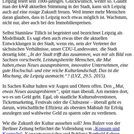
Leipzig feiert sein 1000-jähriges. Glückwunsch, weiter so. Glaubt
man der
LVZ
aktuellen Stimmung in der Stadt, kann sich Leipzig
auch auf eine rosige Zukunft freuen. Weil immer mehr Menschen
daran glauben, dass in Leipzig noch etwas möglich ist. Wachstum,
nicht nur, aber auch bei den Immobilienpreisen.
Selbst Stanislaw Tillich ist begeistert und bezeichnet Leipzig als
Modellstadt. Es sagt eben auch etwas über die aktuellen
Entwicklungen in der Stadt, wenn ein, nein
der
Vertreter der
sächsischen Verhältnisse, unser CDU-Landesvater, die Stadt
derartig lobt:
„In
der Stadt trifft das zusammen, was mir als Bild von
Sachsen vorschwebt. Leistungsbereite Menschen, die Mut
haben,etwas Neues auszuprobieren, innovative Unternehmen, eine
gute Hochschul- und eine reiche Kulturlandschaft. Das ist die
Mischung, die Leipzig ausmacht.“? (LVZ, 29.5. 2015).
In Sachen Kultur halten wir Augen und Ohren offen. Den
„Mut,
etwas Neues auszuprobieren“
, spürt man überall. Am meisten dort,
wo es um Geld geht. Egal, ob staatliche Kultursubventionen,
Ticketmarketing, Festivals oder die Clubszene – überall geht es
darum, wirtschaftliche Effizienz als obersten Maßstab für Erfolg
anzulegen und wahlweise Geld zu sparen oder zu verdienen.
Wie die Zukunft der Kultur aussehen soll? Jens Balzer von der
Berliner Zeitung befürchtet die Vollendung von
„Konsum und
Kontrolle“
, Konzertveranstalter und Publizist Berthold Seliger