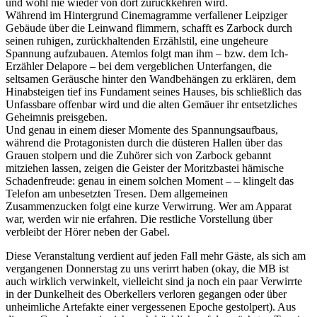
und wohl nie wieder von dort zurückkehren wird.
Während im Hintergrund Cinemagramme verfallener Leipziger
Gebäude über die Leinwand flimmern, schafft es Zarbock durch
seinen ruhigen, zurückhaltenden Erzählstil, eine ungeheure
Spannung aufzubauen. Atemlos folgt man ihm – bzw. dem Ich-
Erzähler Delapore – bei dem vergeblichen Unterfangen, die
seltsamen Geräusche hinter den Wandbehängen zu erklären, dem
Hinabsteigen tief ins Fundament seines Hauses, bis schließlich das
Unfassbare offenbar wird und die alten Gemäuer ihr entsetzliches
Geheimnis preisgeben.
Und genau in einem dieser Momente des Spannungsaufbaus,
während die Protagonisten durch die düsteren Hallen über das
Grauen stolpern und die Zuhörer sich von Zarbock gebannt
mitziehen lassen, zeigen die Geister der Moritzbastei hämische
Schadenfreude: genau in einem solchen Moment – – klingelt das
Telefon am unbesetzten Tresen. Dem allgemeinen
Zusammenzucken folgt eine kurze Verwirrung. Wer am Apparat
war, werden wir nie erfahren. Die restliche Vorstellung über
verbleibt der Hörer neben der Gabel.
Diese Veranstaltung verdient auf jeden Fall mehr Gäste, als sich am
vergangenen Donnerstag zu uns verirrt haben (okay, die MB ist
auch wirklich verwinkelt, vielleicht sind ja noch ein paar Verwirrte
in der Dunkelheit des Oberkellers verloren gegangen oder über
unheimliche Artefakte einer vergessenen Epoche gestolpert). Aus