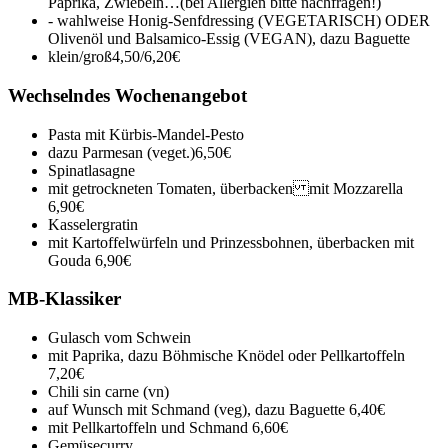
Paprika, Zwiebeln…(bei Allergien bitte nachfragen!)
- wahlweise Honig-Senfdressing (VEGETARISCH) ODER
Olivenöl und Balsamico-Essig (VEGAN), dazu Baguette
klein/groß
4,50/6,20€
Wechselndes Wochenangebot
Pasta mit Kürbis-Mandel-Pesto
dazu Parmesan (veget.)
6,50€
Spinatlasagne
mit getrockneten Tomaten, überbacken mit Mozzarella
6,90€
Kasselergratin
mit Kartoffelwürfeln und Prinzessbohnen, überbacken mit
Gouda
6,90€
MB-Klassiker
Gulasch vom Schwein
mit Paprika, dazu Böhmische Knödel oder Pellkartoffeln
7,20€
Chili sin carne (vn)
auf Wunsch mit Schmand (veg), dazu Baguette
6,40€
mit Pellkartoffeln und Schmand
6,60€
Gemüsecurry