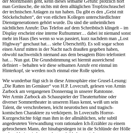
der Moritzbastei geht, kenn dieses seltsame Gefühl: plötzlich hört
man Geräusche, die nichts mit dem alltäglichen Tropfzischraschel
der technischen Anlagen zu tun haben. Da gibt es den „Geist mit
Stöckelschuhen“, der von etlichen Kollegen unterschiedlichster
Dienstgenerationen gehört wurde. Da sind die unheimlichen
nächtlichen Anrufe: Das Telefon auf dem Schreibtisch klingelt – im
Display erscheint eine interne Rufnummer… dabei ist niemand sonst
mehr im Haus (fies wenn so was passiert, kurz nachdem man „Lost
Highway“ geschaut hat… siehe Überschrift). Es soll sogar schon
einen Anruf mitten in der Nacht nach draußen gegeben haben,
obwohl nachweislich niemand aus dem besagtem Büro telefoniert
hat… Nun gut. Die Grundstimmung sei hiermit ausreichend
definiert – behalten wir diese seltsamen Anrufe erst einmal im
Hinterkopf, sie werden noch einmal eine Rolle spielen.
Wie wunderbar fügt sich in diese Atmosphäre eine Grusel-Lesung:
„Die Ratten im Gemäuer“ von H.P. Lovecraft, gelesen von Armin
Zarbock am vergangenen Donnerstag in unserer Ratstonne.
Wer Armin Zarbock als Schauspieler der Theaterturbine oder
diverser Sommertheater in unserem Haus kennt, weiß um sein
Talent, die verschrobenen, leicht neurotischen und tragisch-
komischen Charaktere zu verkörpern. In Lovecrafts Horror-
Kurzgeschichte folgt man ihm in der allmählichen, sehr subtil
angedeuteten Verwandlung vom rationalen Ich-Erzähler zu einem
gebrochenen Mann, der hinabgestiegen ist in die Schlünde der Hölle