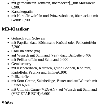
mit getrockneten Tomaten, überbacken mit Mozzarella
6,90€
Kasselergratin
mit Kartoffelwürfeln und Prinzessbohnen, überbacken mit
Gouda
6,90€
MB-Klassiker
Gulasch vom Schwein
mit Paprika, dazu Böhmische Knödel oder Pellkartoffeln
7,20€
Chili sin carne (vn)
auf Wunsch mit Schmand (veg), dazu Baguette
6,40€
mit Pellkartoffeln und Schmand
6,60€
Gemüsecurry
mit Kichererbsen, Karotten, grüne Bohnen, Kohlrabi,
Kartoffeln, Paprika und Ingwer
6,90€
Pellkartoffeln
mit Sour Creme, Salatbeilage, Butter und auf Wunsch mit
Leinöl
6,60€
mit Chili sin Carne (VEGAN), auf Wunsch mit Schmand
(VEGETARISCH)
6,60€
Süßes