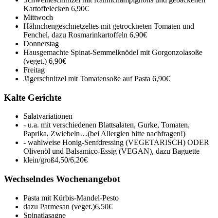
Kartoffelecken
6,90€
Mittwoch
Hähnchengeschnetzeltes mit getrockneten Tomaten und
Fenchel, dazu Rosmarinkartoffeln
6,90€
Donnerstag
Hausgemachte Spinat-Semmelknödel mit Gorgonzolasoße
(veget.)
6,90€
Freitag
Jägerschnitzel mit Tomatensoße auf Pasta
6,90€
Kalte Gerichte
Salatvariationen
- u.a. mit verschiedenen Blattsalaten, Gurke, Tomaten,
Paprika, Zwiebeln…(bei Allergien bitte nachfragen!)
- wahlweise Honig-Senfdressing (VEGETARISCH) ODER
Olivenöl und Balsamico-Essig (VEGAN), dazu Baguette
klein/groß
4,50/6,20€
Wechselndes Wochenangebot
Pasta mit Kürbis-Mandel-Pesto
dazu Parmesan (veget.)
6,50€
Spinatlasagne