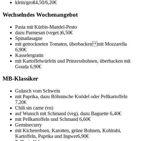
klein/groß
4,50/6,20€
Wechselndes Wochenangebot
Pasta mit Kürbis-Mandel-Pesto
dazu Parmesan (veget.)
6,50€
Spinatlasagne
mit getrockneten Tomaten, überbacken mit Mozzarella
6,90€
Kasselergratin
mit Kartoffelwürfeln und Prinzessbohnen, überbacken mit
Gouda
6,90€
MB-Klassiker
Gulasch vom Schwein
mit Paprika, dazu Böhmische Knödel oder Pellkartoffeln
7,20€
Chili sin carne (vn)
auf Wunsch mit Schmand (veg), dazu Baguette
6,40€
mit Pellkartoffeln und Schmand
6,60€
Gemüsecurry
mit Kichererbsen, Karotten, grüne Bohnen, Kohlrabi,
Kartoffeln, Paprika und Ingwer
6,90€