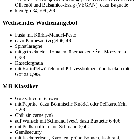
Olivenöl und Balsamico-Essig (VEGAN), dazu Baguette
klein/groß
4,50/6,20€
Wechselndes Wochenangebot
Pasta mit Kürbis-Mandel-Pesto
dazu Parmesan (veget.)
6,50€
Spinatlasagne
mit getrockneten Tomaten, überbacken mit Mozzarella
6,90€
Kasselergratin
mit Kartoffelwürfeln und Prinzessbohnen, überbacken mit
Gouda
6,90€
MB-Klassiker
Gulasch vom Schwein
mit Paprika, dazu Böhmische Knödel oder Pellkartoffeln
7,20€
Chili sin carne (vn)
auf Wunsch mit Schmand (veg), dazu Baguette
6,40€
mit Pellkartoffeln und Schmand
6,60€
Gemüsecurry
mit Kichererbsen, Karotten, grüne Bohnen, Kohlrabi,