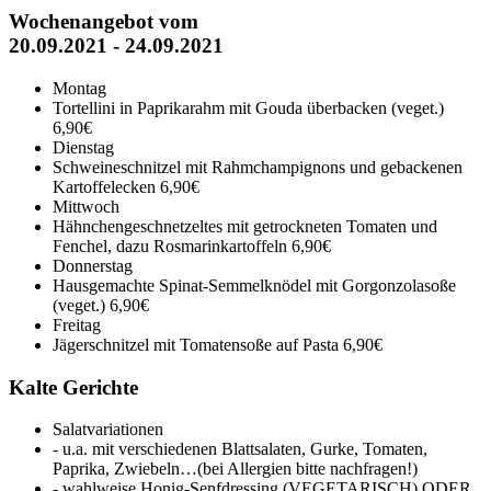
Wochenangebot vom
20.09.2021 - 24.09.2021
Montag
Tortellini in Paprikarahm mit Gouda überbacken (veget.)
6,90€
Dienstag
Schweineschnitzel mit Rahmchampignons und gebackenen
Kartoffelecken
6,90€
Mittwoch
Hähnchengeschnetzeltes mit getrockneten Tomaten und
Fenchel, dazu Rosmarinkartoffeln
6,90€
Donnerstag
Hausgemachte Spinat-Semmelknödel mit Gorgonzolasoße
(veget.)
6,90€
Freitag
Jägerschnitzel mit Tomatensoße auf Pasta
6,90€
Kalte Gerichte
Salatvariationen
- u.a. mit verschiedenen Blattsalaten, Gurke, Tomaten,
Paprika, Zwiebeln…(bei Allergien bitte nachfragen!)
- wahlweise Honig-Senfdressing (VEGETARISCH) ODER