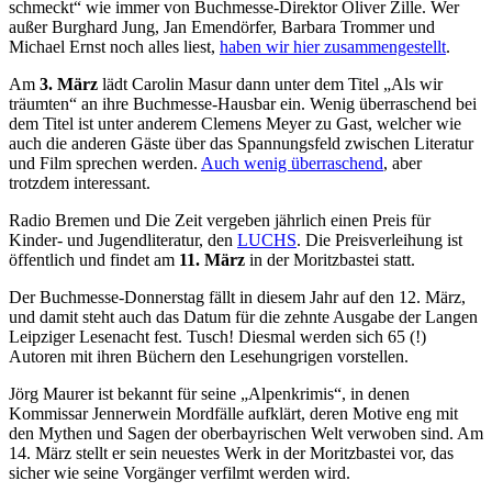
schmeckt“ wie immer von Buchmesse-Direktor Oliver Zille. Wer
außer Burghard Jung, Jan Emendörfer, Barbara Trommer und
Michael Ernst noch alles liest,
haben wir hier zusammengestellt
.
Am
3. März
lädt Carolin Masur dann unter dem Titel „Als wir
träumten“ an ihre Buchmesse-Hausbar ein. Wenig überraschend bei
dem Titel ist unter anderem Clemens Meyer zu Gast, welcher wie
auch die anderen Gäste über das Spannungsfeld zwischen Literatur
und Film sprechen werden.
Auch wenig überraschend
, aber
trotzdem interessant.
Radio Bremen und Die Zeit vergeben jährlich einen Preis für
Kinder- und Jugendliteratur, den
LUCHS
. Die Preisverleihung ist
öffentlich und findet am
11. März
in der Moritzbastei statt.
Der Buchmesse-Donnerstag fällt in diesem Jahr auf den 12. März,
und damit steht auch das Datum für die zehnte Ausgabe der Langen
Leipziger Lesenacht fest. Tusch! Diesmal werden sich 65 (!)
Autoren mit ihren Büchern den Lesehungrigen vorstellen.
Jörg Maurer ist bekannt für seine „Alpenkrimis“, in denen
Kommissar Jennerwein Mordfälle aufklärt, deren Motive eng mit
den Mythen und Sagen der oberbayrischen Welt verwoben sind. Am
14. März stellt er sein neuestes Werk in der Moritzbastei vor, das
sicher wie seine Vorgänger verfilmt werden wird.