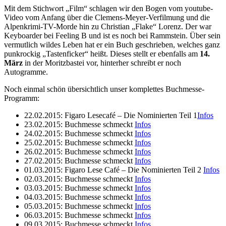
Mit dem Stichwort „Film“ schlagen wir den Bogen vom youtube-
Video vom Anfang über die Clemens-Meyer-Verfilmung und die
Alpenkrimi-TV-Morde hin zu Christian „Flake“ Lorenz. Der war
Keyboarder bei Feeling B und ist es noch bei Rammstein. Über sein
vermutlich wildes Leben hat er ein Buch geschrieben, welches ganz
punkrockig „Tastenficker“ heißt. Dieses stellt er ebenfalls am
14.
März
in der Moritzbastei vor, hinterher schreibt er noch
Autogramme.
Noch einmal schön übersichtlich unser komplettes Buchmesse-
Programm:
22.02.2015: Figaro Lesecafé
– Die Nominierten Teil 1
Infos
23.02.2015: Buchmesse schmeckt
Infos
24.02.2015: Buchmesse schmeckt
Infos
25.02.2015: Buchmesse schmeckt
Infos
26.02.2015: Buchmesse schmeckt
Infos
27.02.2015: Buchmesse schmeckt
Infos
01.03.2015: Figaro Lese Café – Die Nominierten Teil 2
Infos
02.03.2015: Buchmesse schmeckt
Infos
03.03.2015: Buchmesse schmeckt
Infos
04.03.2015: Buchmesse schmeckt
Infos
05.03.2015: Buchmesse schmeckt
Infos
06.03.2015: Buchmesse schmeckt
Infos
09.03.2015: Buchmesse schmeckt
Infos