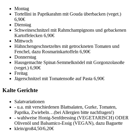
Montag
Tortellini in Paprikarahm mit Gouda überbacken (veget.)
6,90€
Dienstag
Schweineschnitzel mit Rahmchampignons und gebackenen
Kartoffelecken
6,90€
Mittwoch
Hähnchengeschnetzeltes mit getrockneten Tomaten und
Fenchel, dazu Rosmarinkartoffeln
6,90€
Donnerstag
Hausgemachte Spinat-Semmelknödel mit Gorgonzolasoße
(veget.)
6,90€
Freitag
Jägerschnitzel mit Tomatensoße auf Pasta
6,90€
Kalte Gerichte
Salatvariationen
- u.a. mit verschiedenen Blattsalaten, Gurke, Tomaten,
Paprika, Zwiebeln…(bei Allergien bitte nachfragen!)
- wahlweise Honig-Senfdressing (VEGETARISCH) ODER
Olivenöl und Balsamico-Essig (VEGAN), dazu Baguette
klein/groß
4,50/6,20€