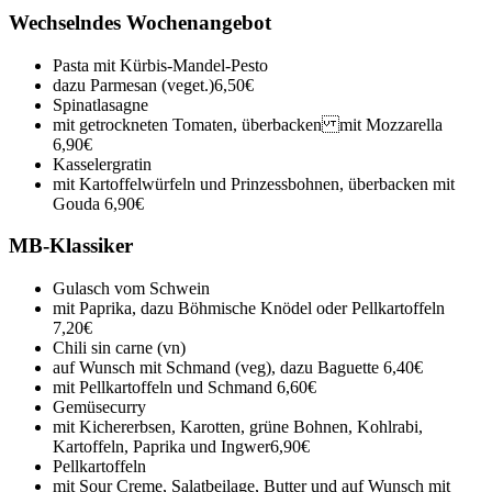
Wechselndes Wochenangebot
Pasta mit Kürbis-Mandel-Pesto
dazu Parmesan (veget.)
6,50€
Spinatlasagne
mit getrockneten Tomaten, überbacken mit Mozzarella
6,90€
Kasselergratin
mit Kartoffelwürfeln und Prinzessbohnen, überbacken mit
Gouda
6,90€
MB-Klassiker
Gulasch vom Schwein
mit Paprika, dazu Böhmische Knödel oder Pellkartoffeln
7,20€
Chili sin carne (vn)
auf Wunsch mit Schmand (veg), dazu Baguette
6,40€
mit Pellkartoffeln und Schmand
6,60€
Gemüsecurry
mit Kichererbsen, Karotten, grüne Bohnen, Kohlrabi,
Kartoffeln, Paprika und Ingwer
6,90€
Pellkartoffeln
mit Sour Creme, Salatbeilage, Butter und auf Wunsch mit