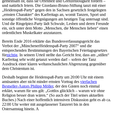
gemeinsam ist, dass sie Offenheit und Grenzenlosigkeit fordern –
und natürlich feiern. Die Giordano-Bruno-Stiftung tanzt mit einer
„Heidenspaß-Party“ gegen den in Sachsen gesetzlich festgelegten
„ernsten Charakter“ des Karfreitags an, womit Tanzen, Sport und
sonstige öffentliche Vergnügungen am heutigen Tag untersagt sind.
Und die Ringelpiez-Party lädt Schwule, Lesben und deren Freunde
ein, sich unter dem Motto „Menschen, die Menschen lieben“ einen
ordentlichen Muskelkater anzutanzen.
Bereits Ende 2016 erklärte das Bundesverfassungsgericht das
Verbot der „MünchenerHeidenspaß-Party 2007“ und die
entsprechenden Bestimmungen des Bayerischen Feiertagsgesetzes
für
nichtig
. In seinem Urteil stellte das Gericht fest, dass am „stillen“
Karfreitag sehr wohl getanzt werden darf – sofern der Tanz
Ausdruck einer klaren weltanschaulichen Abgrenzung gegenüber
dem Christentum ist.
Deshalb beginnt die Heidenspaß-Party um 20:00 Uhr mit einem
amüsanten aber nicht minder ernsten Vortrag des
vierfachen
Bestseller-Autors Philipp Möller
, der den Gästen noch einmal
erklärt, warum für uns gilt: „Gottlos glücklich – warum wir ohne
Religion besser dran wären.“ (So auch der Titel seines aktuellen
Buches.) Nach einer hoffentlich intensiven Diskussion geht es ab ca.
22:00 Uhr weiter mit ausgelassener Tanzerei bis in den
Ostersamstag hinein. A