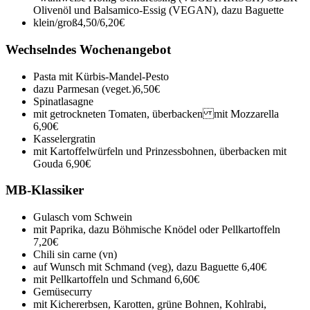
Olivenöl und Balsamico-Essig (VEGAN), dazu Baguette
klein/groß
4,50/6,20€
Wechselndes Wochenangebot
Pasta mit Kürbis-Mandel-Pesto
dazu Parmesan (veget.)
6,50€
Spinatlasagne
mit getrockneten Tomaten, überbacken mit Mozzarella
6,90€
Kasselergratin
mit Kartoffelwürfeln und Prinzessbohnen, überbacken mit
Gouda
6,90€
MB-Klassiker
Gulasch vom Schwein
mit Paprika, dazu Böhmische Knödel oder Pellkartoffeln
7,20€
Chili sin carne (vn)
auf Wunsch mit Schmand (veg), dazu Baguette
6,40€
mit Pellkartoffeln und Schmand
6,60€
Gemüsecurry
mit Kichererbsen, Karotten, grüne Bohnen, Kohlrabi,