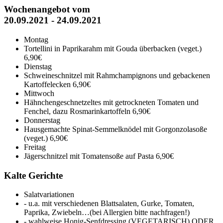
Wochenangebot vom
20.09.2021 - 24.09.2021
Montag
Tortellini in Paprikarahm mit Gouda überbacken (veget.)
6,90€
Dienstag
Schweineschnitzel mit Rahmchampignons und gebackenen
Kartoffelecken
6,90€
Mittwoch
Hähnchengeschnetzeltes mit getrockneten Tomaten und
Fenchel, dazu Rosmarinkartoffeln
6,90€
Donnerstag
Hausgemachte Spinat-Semmelknödel mit Gorgonzolasoße
(veget.)
6,90€
Freitag
Jägerschnitzel mit Tomatensoße auf Pasta
6,90€
Kalte Gerichte
Salatvariationen
- u.a. mit verschiedenen Blattsalaten, Gurke, Tomaten,
Paprika, Zwiebeln…(bei Allergien bitte nachfragen!)
- wahlweise Honig-Senfdressing (VEGETARISCH) ODER