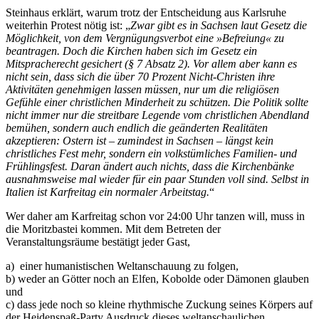
Steinhaus erklärt, warum trotz der Entscheidung aus Karlsruhe
weiterhin Protest nötig ist: „
Zwar gibt es in Sachsen laut Gesetz die
Möglichkeit, von dem Vergnügungsverbot eine »Befreiung« zu
beantragen. Doch die Kirchen haben sich im Gesetz ein
Mitspracherecht gesichert (§ 7 Absatz 2). Vor allem aber kann es
nicht sein, dass sich die über 70 Prozent Nicht-Christen ihre
Aktivitäten genehmigen lassen müssen, nur um die religiösen
Gefühle einer christlichen Minderheit zu schützen. Die Politik sollte
nicht immer nur die streitbare Legende vom christlichen Abendland
bemühen, sondern auch endlich die geänderten Realitäten
akzeptieren: Ostern ist – zumindest in Sachsen – längst kein
christliches Fest mehr, sondern ein volkstümliches Familien- und
Frühlingsfest.
Daran ändert auch nichts, dass die Kirchenbänke
ausnahmsweise mal wieder für ein paar Stunden voll sind. Selbst in
Italien ist Karfreitag ein normaler Arbeitstag.
“
Wer daher am Karfreitag schon vor 24:00 Uhr tanzen will, muss in
die Moritzbastei kommen. Mit dem Betreten der
Veranstaltungsräume bestätigt jeder Gast,
a) einer humanistischen Weltanschauung zu folgen,
b) weder an Götter noch an Elfen, Kobolde oder Dämonen glauben
und
c) dass jede noch so kleine rhythmische Zuckung seines Körpers auf
der Heidenspaß-Party Ausdruck dieses weltanschaulichen