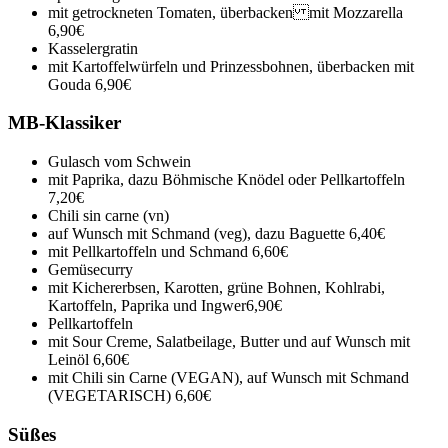
mit getrockneten Tomaten, überbacken mit Mozzarella
6,90€
Kasselergratin
mit Kartoffelwürfeln und Prinzessbohnen, überbacken mit
Gouda
6,90€
MB-Klassiker
Gulasch vom Schwein
mit Paprika, dazu Böhmische Knödel oder Pellkartoffeln
7,20€
Chili sin carne (vn)
auf Wunsch mit Schmand (veg), dazu Baguette
6,40€
mit Pellkartoffeln und Schmand
6,60€
Gemüsecurry
mit Kichererbsen, Karotten, grüne Bohnen, Kohlrabi,
Kartoffeln, Paprika und Ingwer
6,90€
Pellkartoffeln
mit Sour Creme, Salatbeilage, Butter und auf Wunsch mit
Leinöl
6,60€
mit Chili sin Carne (VEGAN), auf Wunsch mit Schmand
(VEGETARISCH)
6,60€
Süßes