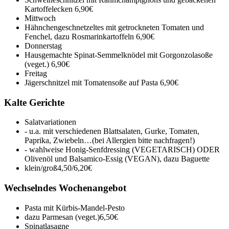
Kartoffelecken
6,90€
Mittwoch
Hähnchengeschnetzeltes mit getrockneten Tomaten und
Fenchel, dazu Rosmarinkartoffeln
6,90€
Donnerstag
Hausgemachte Spinat-Semmelknödel mit Gorgonzolasoße
(veget.)
6,90€
Freitag
Jägerschnitzel mit Tomatensoße auf Pasta
6,90€
Kalte Gerichte
Salatvariationen
- u.a. mit verschiedenen Blattsalaten, Gurke, Tomaten,
Paprika, Zwiebeln…(bei Allergien bitte nachfragen!)
- wahlweise Honig-Senfdressing (VEGETARISCH) ODER
Olivenöl und Balsamico-Essig (VEGAN), dazu Baguette
klein/groß
4,50/6,20€
Wechselndes Wochenangebot
Pasta mit Kürbis-Mandel-Pesto
dazu Parmesan (veget.)
6,50€
Spinatlasagne