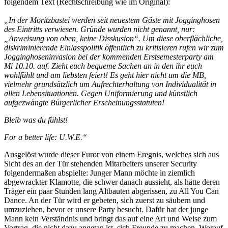
folgendem Text (Rechtschreibung wie im Original):
„In der Moritzbastei werden seit neuestem Gäste mit Jogginghosen
des Eintritts verwiesen. Gründe wurden nicht genannt, nur:
„Anweisung von oben, keine Disskusion“. Um diese oberflächliche,
diskriminierende Einlasspolitik öffentlich zu kritisieren rufen wir zum
Jogginghoseninvasion bei der kommenden Erstsemesterparty am
Mi 10.10. auf. Zieht euch bequeme Sachen an in den ihr euch
wohlfühlt und am liebsten feiert! Es geht hier nicht um die MB,
vielmehr grundsätzlich um Aufrechterhaltung von Individualität in
allen Lebensituationen. Gegen Uniformierung und künstlich
aufgezwängte Bürgerlicher Erscheinungsstatuten!
Bleib was du fühlst!
For a better life: U.W.E.“
Ausgelöst wurde dieser Furor von einem Eregnis, welches sich aus
Sicht des an der Tür stehenden Mitarbeiters unserer Security
folgendermaßen abspielte: Junger Mann möchte in ziemlich
abgewrackter Klamotte, die schwer danach aussieht, als hätte deren
Träger ein paar Stunden lang Altbauten abgerissen, zu All You Can
Dance. An der Tür wird er gebeten, sich zuerst zu säubern und
umzuziehen, bevor er unsere Party besucht. Dafür hat der junge
Mann kein Verständnis und bringt das auf eine Art und Weise zum
Vortrag, die nicht dazu angetan ist, sich Freunde zu machen. Worauf