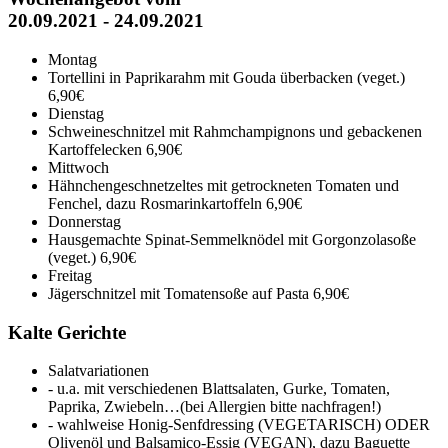
20.09.2021 - 24.09.2021
Montag
Tortellini in Paprikarahm mit Gouda überbacken (veget.)
6,90€
Dienstag
Schweineschnitzel mit Rahmchampignons und gebackenen
Kartoffelecken
6,90€
Mittwoch
Hähnchengeschnetzeltes mit getrockneten Tomaten und
Fenchel, dazu Rosmarinkartoffeln
6,90€
Donnerstag
Hausgemachte Spinat-Semmelknödel mit Gorgonzolasoße
(veget.)
6,90€
Freitag
Jägerschnitzel mit Tomatensoße auf Pasta
6,90€
Kalte Gerichte
Salatvariationen
- u.a. mit verschiedenen Blattsalaten, Gurke, Tomaten,
Paprika, Zwiebeln…(bei Allergien bitte nachfragen!)
- wahlweise Honig-Senfdressing (VEGETARISCH) ODER
Olivenöl und Balsamico-Essig (VEGAN), dazu Baguette