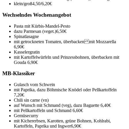
klein/groß
4,50/6,20€
Wechselndes Wochenangebot
Pasta mit Kürbis-Mandel-Pesto
dazu Parmesan (veget.)
6,50€
Spinatlasagne
mit getrockneten Tomaten, überbacken mit Mozzarella
6,90€
Kasselergratin
mit Kartoffelwürfeln und Prinzessbohnen, überbacken mit
Gouda
6,90€
MB-Klassiker
Gulasch vom Schwein
mit Paprika, dazu Böhmische Knödel oder Pellkartoffeln
7,20€
Chili sin carne (vn)
auf Wunsch mit Schmand (veg), dazu Baguette
6,40€
mit Pellkartoffeln und Schmand
6,60€
Gemüsecurry
mit Kichererbsen, Karotten, grüne Bohnen, Kohlrabi,
Kartoffeln, Paprika und Ingwer
6,90€