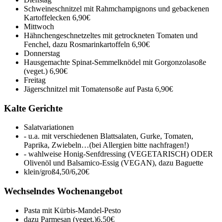
Schweineschnitzel mit Rahmchampignons und gebackenen
Kartoffelecken
6,90€
Mittwoch
Hähnchengeschnetzeltes mit getrockneten Tomaten und
Fenchel, dazu Rosmarinkartoffeln
6,90€
Donnerstag
Hausgemachte Spinat-Semmelknödel mit Gorgonzolasoße
(veget.)
6,90€
Freitag
Jägerschnitzel mit Tomatensoße auf Pasta
6,90€
Kalte Gerichte
Salatvariationen
- u.a. mit verschiedenen Blattsalaten, Gurke, Tomaten,
Paprika, Zwiebeln…(bei Allergien bitte nachfragen!)
- wahlweise Honig-Senfdressing (VEGETARISCH) ODER
Olivenöl und Balsamico-Essig (VEGAN), dazu Baguette
klein/groß
4,50/6,20€
Wechselndes Wochenangebot
Pasta mit Kürbis-Mandel-Pesto
dazu Parmesan (veget.)
6,50€