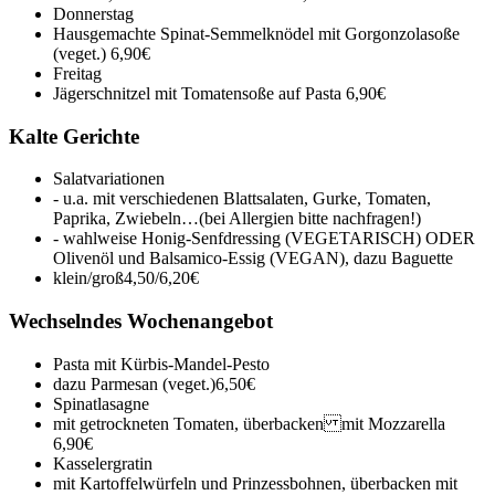
Donnerstag
Hausgemachte Spinat-Semmelknödel mit Gorgonzolasoße
(veget.)
6,90€
Freitag
Jägerschnitzel mit Tomatensoße auf Pasta
6,90€
Kalte Gerichte
Salatvariationen
- u.a. mit verschiedenen Blattsalaten, Gurke, Tomaten,
Paprika, Zwiebeln…(bei Allergien bitte nachfragen!)
- wahlweise Honig-Senfdressing (VEGETARISCH) ODER
Olivenöl und Balsamico-Essig (VEGAN), dazu Baguette
klein/groß
4,50/6,20€
Wechselndes Wochenangebot
Pasta mit Kürbis-Mandel-Pesto
dazu Parmesan (veget.)
6,50€
Spinatlasagne
mit getrockneten Tomaten, überbacken mit Mozzarella
6,90€
Kasselergratin
mit Kartoffelwürfeln und Prinzessbohnen, überbacken mit