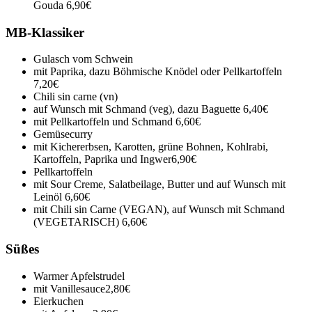
Gouda
6,90€
MB-Klassiker
Gulasch vom Schwein
mit Paprika, dazu Böhmische Knödel oder Pellkartoffeln
7,20€
Chili sin carne (vn)
auf Wunsch mit Schmand (veg), dazu Baguette
6,40€
mit Pellkartoffeln und Schmand
6,60€
Gemüsecurry
mit Kichererbsen, Karotten, grüne Bohnen, Kohlrabi,
Kartoffeln, Paprika und Ingwer
6,90€
Pellkartoffeln
mit Sour Creme, Salatbeilage, Butter und auf Wunsch mit
Leinöl
6,60€
mit Chili sin Carne (VEGAN), auf Wunsch mit Schmand
(VEGETARISCH)
6,60€
Süßes
Warmer Apfelstrudel
mit Vanillesauce
2,80€
Eierkuchen