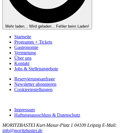
Mehr laden...
Wird geladen...
Fehler beim Laden!
Startseite
Programm + Tickets
Gastronomie
Vermietung
Über uns
Kontakt
Jobs & Stellenangebote
Reservierungsanfrage
Newsletter abonnieren
Cookieeinstellungen
Impressum
Haftungsausschluss & Datenschutz
MORITZBASTEI
Kurt-Masur-Platz 1
04109 Leipzig
E-Mail:
info@moritzbastei.de