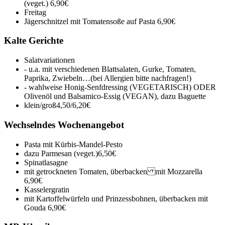
(veget.)
6,90€
Freitag
Jägerschnitzel mit Tomatensoße auf Pasta
6,90€
Kalte Gerichte
Salatvariationen
- u.a. mit verschiedenen Blattsalaten, Gurke, Tomaten,
Paprika, Zwiebeln…(bei Allergien bitte nachfragen!)
- wahlweise Honig-Senfdressing (VEGETARISCH) ODER
Olivenöl und Balsamico-Essig (VEGAN), dazu Baguette
klein/groß
4,50/6,20€
Wechselndes Wochenangebot
Pasta mit Kürbis-Mandel-Pesto
dazu Parmesan (veget.)
6,50€
Spinatlasagne
mit getrockneten Tomaten, überbacken mit Mozzarella
6,90€
Kasselergratin
mit Kartoffelwürfeln und Prinzessbohnen, überbacken mit
Gouda
6,90€