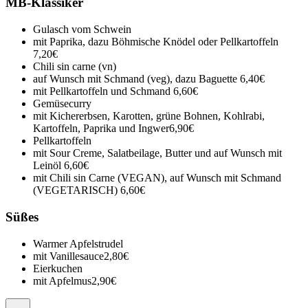
MB-Klassiker
Gulasch vom Schwein
mit Paprika, dazu Böhmische Knödel oder Pellkartoffeln
7,20€
Chili sin carne (vn)
auf Wunsch mit Schmand (veg), dazu Baguette
6,40€
mit Pellkartoffeln und Schmand
6,60€
Gemüsecurry
mit Kichererbsen, Karotten, grüne Bohnen, Kohlrabi,
Kartoffeln, Paprika und Ingwer
6,90€
Pellkartoffeln
mit Sour Creme, Salatbeilage, Butter und auf Wunsch mit
Leinöl
6,60€
mit Chili sin Carne (VEGAN), auf Wunsch mit Schmand
(VEGETARISCH)
6,60€
Süßes
Warmer Apfelstrudel
mit Vanillesauce
2,80€
Eierkuchen
mit Apfelmus
2,90€