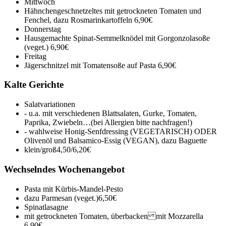
Mittwoch
Hähnchengeschnetzeltes mit getrockneten Tomaten und
Fenchel, dazu Rosmarinkartoffeln
6,90€
Donnerstag
Hausgemachte Spinat-Semmelknödel mit Gorgonzolasoße
(veget.)
6,90€
Freitag
Jägerschnitzel mit Tomatensoße auf Pasta
6,90€
Kalte Gerichte
Salatvariationen
- u.a. mit verschiedenen Blattsalaten, Gurke, Tomaten,
Paprika, Zwiebeln…(bei Allergien bitte nachfragen!)
- wahlweise Honig-Senfdressing (VEGETARISCH) ODER
Olivenöl und Balsamico-Essig (VEGAN), dazu Baguette
klein/groß
4,50/6,20€
Wechselndes Wochenangebot
Pasta mit Kürbis-Mandel-Pesto
dazu Parmesan (veget.)
6,50€
Spinatlasagne
mit getrockneten Tomaten, überbacken mit Mozzarella
6,90€