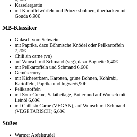
Kasselergratin
mit Kartoffelwürfeln und Prinzessbohnen, überbacken mit
Gouda
6,90€
MB-Klassiker
Gulasch vom Schwein
mit Paprika, dazu Böhmische Knödel oder Pellkartoffeln
7,20€
Chili sin carne (vn)
auf Wunsch mit Schmand (veg), dazu Baguette
6,40€
mit Pellkartoffeln und Schmand
6,60€
Gemüsecurry
mit Kichererbsen, Karotten, grüne Bohnen, Kohlrabi,
Kartoffeln, Paprika und Ingwer
6,90€
Pellkartoffeln
mit Sour Creme, Salatbeilage, Butter und auf Wunsch mit
Leinöl
6,60€
mit Chili sin Carne (VEGAN), auf Wunsch mit Schmand
(VEGETARISCH)
6,60€
Süßes
Warmer Apfelstrudel