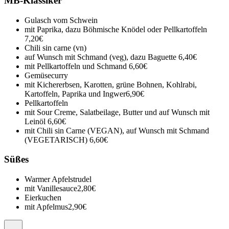
MB-Klassiker
Gulasch vom Schwein
mit Paprika, dazu Böhmische Knödel oder Pellkartoffeln
7,20€
Chili sin carne (vn)
auf Wunsch mit Schmand (veg), dazu Baguette
6,40€
mit Pellkartoffeln und Schmand
6,60€
Gemüsecurry
mit Kichererbsen, Karotten, grüne Bohnen, Kohlrabi,
Kartoffeln, Paprika und Ingwer
6,90€
Pellkartoffeln
mit Sour Creme, Salatbeilage, Butter und auf Wunsch mit
Leinöl
6,60€
mit Chili sin Carne (VEGAN), auf Wunsch mit Schmand
(VEGETARISCH)
6,60€
Süßes
Warmer Apfelstrudel
mit Vanillesauce
2,80€
Eierkuchen
mit Apfelmus
2,90€