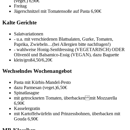
(veget.)
6,90€
Freitag
Jägerschnitzel mit Tomatensoße auf Pasta
6,90€
Kalte Gerichte
Salatvariationen
- u.a. mit verschiedenen Blattsalaten, Gurke, Tomaten,
Paprika, Zwiebeln…(bei Allergien bitte nachfragen!)
- wahlweise Honig-Senfdressing (VEGETARISCH) ODER
Olivenöl und Balsamico-Essig (VEGAN), dazu Baguette
klein/groß
4,50/6,20€
Wechselndes Wochenangebot
Pasta mit Kürbis-Mandel-Pesto
dazu Parmesan (veget.)
6,50€
Spinatlasagne
mit getrockneten Tomaten, überbacken mit Mozzarella
6,90€
Kasselergratin
mit Kartoffelwürfeln und Prinzessbohnen, überbacken mit
Gouda
6,90€