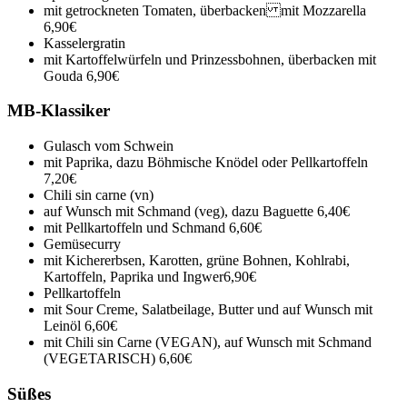
mit getrockneten Tomaten, überbacken mit Mozzarella
6,90€
Kasselergratin
mit Kartoffelwürfeln und Prinzessbohnen, überbacken mit
Gouda
6,90€
MB-Klassiker
Gulasch vom Schwein
mit Paprika, dazu Böhmische Knödel oder Pellkartoffeln
7,20€
Chili sin carne (vn)
auf Wunsch mit Schmand (veg), dazu Baguette
6,40€
mit Pellkartoffeln und Schmand
6,60€
Gemüsecurry
mit Kichererbsen, Karotten, grüne Bohnen, Kohlrabi,
Kartoffeln, Paprika und Ingwer
6,90€
Pellkartoffeln
mit Sour Creme, Salatbeilage, Butter und auf Wunsch mit
Leinöl
6,60€
mit Chili sin Carne (VEGAN), auf Wunsch mit Schmand
(VEGETARISCH)
6,60€
Süßes