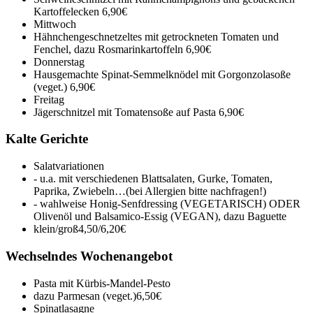
Kartoffelecken
6,90€
Mittwoch
Hähnchengeschnetzeltes mit getrockneten Tomaten und
Fenchel, dazu Rosmarinkartoffeln
6,90€
Donnerstag
Hausgemachte Spinat-Semmelknödel mit Gorgonzolasoße
(veget.)
6,90€
Freitag
Jägerschnitzel mit Tomatensoße auf Pasta
6,90€
Kalte Gerichte
Salatvariationen
- u.a. mit verschiedenen Blattsalaten, Gurke, Tomaten,
Paprika, Zwiebeln…(bei Allergien bitte nachfragen!)
- wahlweise Honig-Senfdressing (VEGETARISCH) ODER
Olivenöl und Balsamico-Essig (VEGAN), dazu Baguette
klein/groß
4,50/6,20€
Wechselndes Wochenangebot
Pasta mit Kürbis-Mandel-Pesto
dazu Parmesan (veget.)
6,50€
Spinatlasagne