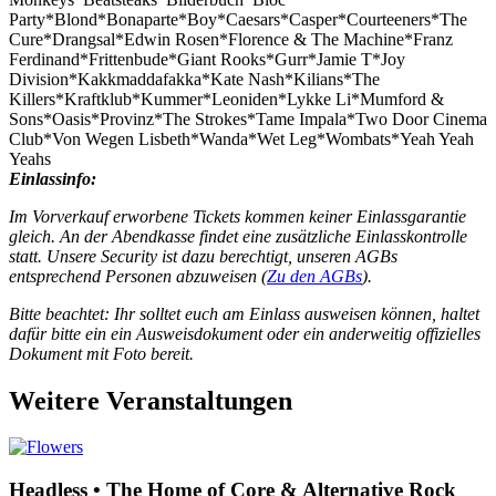
Party*Blond*Bonaparte*Boy*Cae
sars*Casper*Courteeners*The
Cure*Drangsal*Edwin Rosen*Florence & The Machine*Franz
Ferdinand*Frittenbude*Giant Rooks*Gurr*Jamie T*Joy
Division*Kakkmaddafakka*Kate Nash*Kilians*The
Killers*Kraftklub*Kummer*Leoni
den*Lykke Li*Mumford &
Sons*Oasis*Provinz*The Strokes*Tame Impala*Two Door Cinema
Club*Von Wegen Lisbeth*Wanda*Wet Leg*Wombats*Yeah Yeah
Yeahs
Einlassinfo:
Im Vorverkauf erworbene Tickets kommen keiner Einlassgarantie
gleich. An der Abendkasse findet eine zusätzliche Einlasskontrolle
statt. Unsere Security ist dazu berechtigt, unseren AGBs
entsprechend Personen abzuweisen (
Zu den AGBs
).
Bitte beachtet: Ihr solltet euch am Einlass ausweisen können, haltet
dafür bitte ein ein Ausweisdokument oder ein anderweitig offizielles
Dokument mit Foto bereit.
Weitere Veranstaltungen
Headless • The Home of Core & Alternative Rock