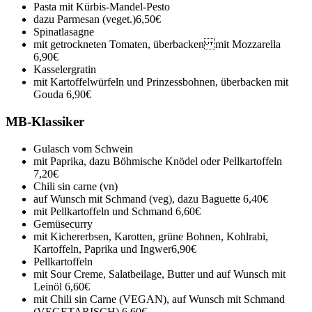
Pasta mit Kürbis-Mandel-Pesto
dazu Parmesan (veget.)
6,50€
Spinatlasagne
mit getrockneten Tomaten, überbacken mit Mozzarella
6,90€
Kasselergratin
mit Kartoffelwürfeln und Prinzessbohnen, überbacken mit
Gouda
6,90€
MB-Klassiker
Gulasch vom Schwein
mit Paprika, dazu Böhmische Knödel oder Pellkartoffeln
7,20€
Chili sin carne (vn)
auf Wunsch mit Schmand (veg), dazu Baguette
6,40€
mit Pellkartoffeln und Schmand
6,60€
Gemüsecurry
mit Kichererbsen, Karotten, grüne Bohnen, Kohlrabi,
Kartoffeln, Paprika und Ingwer
6,90€
Pellkartoffeln
mit Sour Creme, Salatbeilage, Butter und auf Wunsch mit
Leinöl
6,60€
mit Chili sin Carne (VEGAN), auf Wunsch mit Schmand
(VEGETARISCH)
6,60€