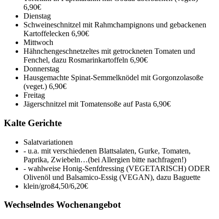
6,90€
Dienstag
Schweineschnitzel mit Rahmchampignons und gebackenen
Kartoffelecken
6,90€
Mittwoch
Hähnchengeschnetzeltes mit getrockneten Tomaten und
Fenchel, dazu Rosmarinkartoffeln
6,90€
Donnerstag
Hausgemachte Spinat-Semmelknödel mit Gorgonzolasoße
(veget.)
6,90€
Freitag
Jägerschnitzel mit Tomatensoße auf Pasta
6,90€
Kalte Gerichte
Salatvariationen
- u.a. mit verschiedenen Blattsalaten, Gurke, Tomaten,
Paprika, Zwiebeln…(bei Allergien bitte nachfragen!)
- wahlweise Honig-Senfdressing (VEGETARISCH) ODER
Olivenöl und Balsamico-Essig (VEGAN), dazu Baguette
klein/groß
4,50/6,20€
Wechselndes Wochenangebot