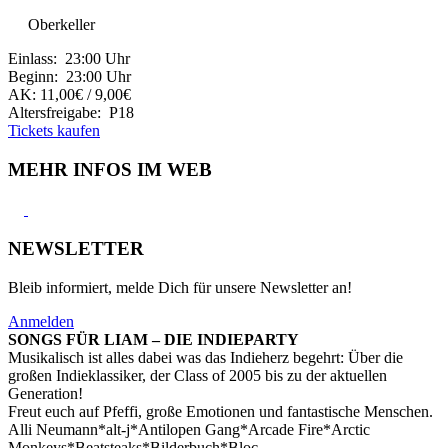
Oberkeller
Einlass: 23:00 Uhr
Beginn: 23:00 Uhr
AK: 11,00€ / 9,00€
Altersfreigabe: P18
Tickets kaufen
MEHR INFOS IM WEB
NEWSLETTER
Bleib informiert, melde Dich für unsere Newsletter an!
Anmelden
SONGS FÜR LIAM – DIE INDIEPARTY
Musikalisch ist alles dabei was das Indieherz begehrt: Über die
großen Indieklassiker, der Class of 2005 bis zu der aktuellen
Generation!
Freut euch auf Pfeffi, große Emotionen und fantastische Menschen.
Alli Neumann*alt-j*Antilopen Gang*Arcade Fire*Arctic
Monkeys*Beatsteaks*Bilderbuch*
Bloc