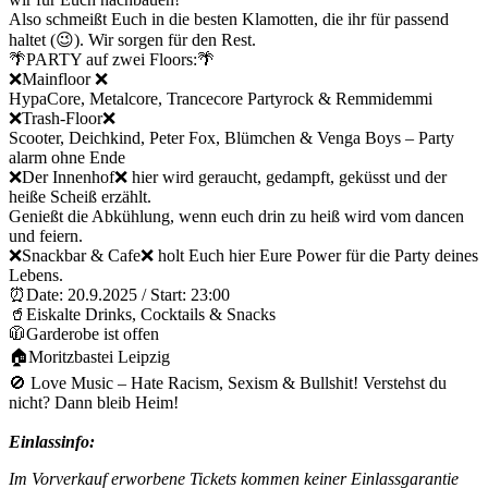
Also schmeißt Euch in die besten Klamotten, die ihr für passend
haltet (😉). Wir sorgen für den Rest.
🌴PARTY auf zwei Floors:🌴
❌Mainfloor ❌
HypaCore, Metalcore, Trancecore Partyrock & Remmidemmi
❌Trash-Floor❌
Scooter, Deichkind, Peter Fox, Blümchen & Venga Boys – Party
alarm ohne Ende
❌Der Innenhof❌ hier wird geraucht, gedampft, geküsst und der
heiße Scheiß erzählt.
Genießt die Abkühlung, wenn euch drin zu heiß wird vom dancen
und feiern.
❌Snackbar & Cafe❌ holt Euch hier Eure Power für die Party deines
Lebens.
⏰Date: 20.9.2025 / Start: 23:00
🥤Eiskalte Drinks, Cocktails & Snacks
🧥Garderobe ist offen
🏠Moritzbastei Leipzig
🚫 Love Music – Hate Racism, Sexism & Bullshit! Verstehst du
nicht? Dann bleib Heim!
Einlassinfo:
Im Vorverkauf erworbene Tickets kommen keiner Einlassgarantie