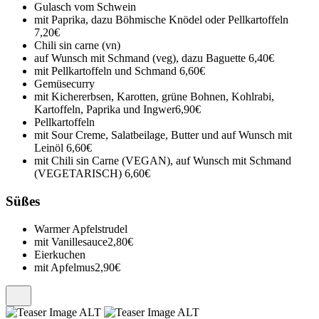
Gulasch vom Schwein
mit Paprika, dazu Böhmische Knödel oder Pellkartoffeln
7,20€
Chili sin carne (vn)
auf Wunsch mit Schmand (veg), dazu Baguette
6,40€
mit Pellkartoffeln und Schmand
6,60€
Gemüsecurry
mit Kichererbsen, Karotten, grüne Bohnen, Kohlrabi,
Kartoffeln, Paprika und Ingwer
6,90€
Pellkartoffeln
mit Sour Creme, Salatbeilage, Butter und auf Wunsch mit
Leinöl
6,60€
mit Chili sin Carne (VEGAN), auf Wunsch mit Schmand
(VEGETARISCH)
6,60€
Süßes
Warmer Apfelstrudel
mit Vanillesauce
2,80€
Eierkuchen
mit Apfelmus
2,90€