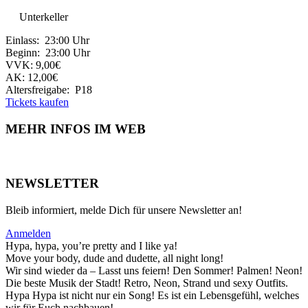
Unterkeller
Einlass: 23:00 Uhr
Beginn: 23:00 Uhr
VVK: 9,00€
AK: 12,00€
Altersfreigabe: P18
Tickets kaufen
MEHR INFOS IM WEB
NEWSLETTER
Bleib informiert, melde Dich für unsere Newsletter an!
Anmelden
Hypa, hypa, you’re pretty and I like ya!
Move your body, dude and dudette, all night long!
Wir sind wieder da – Lasst uns feiern! Den Sommer! Palmen! Neon!
Die beste Musik der Stadt! Retro, Neon, Strand und sexy Outfits.
Hypa Hypa ist nicht nur ein Song! Es ist ein Lebensgefühl, welches
wir für Euch nachbauen!