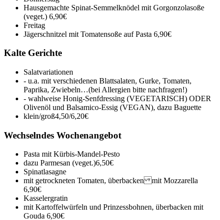
Hausgemachte Spinat-Semmelknödel mit Gorgonzolasoße
(veget.)
6,90€
Freitag
Jägerschnitzel mit Tomatensoße auf Pasta
6,90€
Kalte Gerichte
Salatvariationen
- u.a. mit verschiedenen Blattsalaten, Gurke, Tomaten,
Paprika, Zwiebeln…(bei Allergien bitte nachfragen!)
- wahlweise Honig-Senfdressing (VEGETARISCH) ODER
Olivenöl und Balsamico-Essig (VEGAN), dazu Baguette
klein/groß
4,50/6,20€
Wechselndes Wochenangebot
Pasta mit Kürbis-Mandel-Pesto
dazu Parmesan (veget.)
6,50€
Spinatlasagne
mit getrockneten Tomaten, überbacken mit Mozzarella
6,90€
Kasselergratin
mit Kartoffelwürfeln und Prinzessbohnen, überbacken mit
Gouda
6,90€