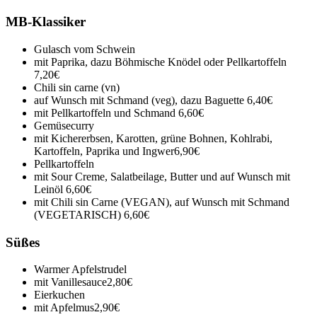
MB-Klassiker
Gulasch vom Schwein
mit Paprika, dazu Böhmische Knödel oder Pellkartoffeln
7,20€
Chili sin carne (vn)
auf Wunsch mit Schmand (veg), dazu Baguette
6,40€
mit Pellkartoffeln und Schmand
6,60€
Gemüsecurry
mit Kichererbsen, Karotten, grüne Bohnen, Kohlrabi,
Kartoffeln, Paprika und Ingwer
6,90€
Pellkartoffeln
mit Sour Creme, Salatbeilage, Butter und auf Wunsch mit
Leinöl
6,60€
mit Chili sin Carne (VEGAN), auf Wunsch mit Schmand
(VEGETARISCH)
6,60€
Süßes
Warmer Apfelstrudel
mit Vanillesauce
2,80€
Eierkuchen
mit Apfelmus
2,90€