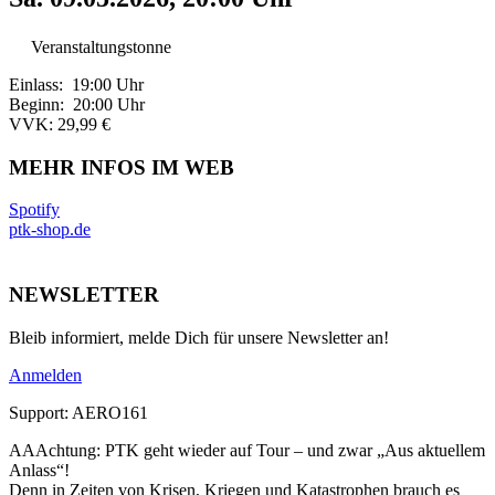
Veranstaltungstonne
Einlass: 19:00 Uhr
Beginn: 20:00 Uhr
VVK: 29,99 €
MEHR INFOS IM WEB
Spotify
ptk-shop.de
NEWSLETTER
Bleib informiert, melde Dich für unsere Newsletter an!
Anmelden
Support: AERO161
AAAchtung: PTK geht wieder auf Tour – und zwar „Aus aktuellem
Anlass“!
Denn in Zeiten von Krisen, Kriegen und Katastrophen brauch es