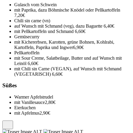
Gulasch vom Schwein
mit Paprika, dazu Böhmische Knödel oder Pellkartoffeln
7,20€
Chili sin carne (vn)
auf Wunsch mit Schmand (veg), dazu Baguette
6,40€
mit Pellkartoffeln und Schmand
6,60€
Gemüsecurry
mit Kichererbsen, Karotten, grüne Bohnen, Kohlrabi,
Kartoffeln, Paprika und Ingwer
6,90€
Pellkartoffeln
mit Sour Creme, Salatbeilage, Butter und auf Wunsch mit
Leinöl
6,60€
mit Chili sin Carne (VEGAN), auf Wunsch mit Schmand
(VEGETARISCH)
6,60€
Süßes
Warmer Apfelstrudel
mit Vanillesauce
2,80€
Eierkuchen
mit Apfelmus
2,90€