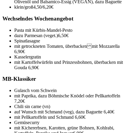
Olivenöl und Balsamico-Essig (VEGAN), dazu Baguette
klein/groß
4,50/6,20€
Wechselndes Wochenangebot
Pasta mit Kürbis-Mandel-Pesto
dazu Parmesan (veget.)
6,50€
Spinatlasagne
mit getrockneten Tomaten, überbacken mit Mozzarella
6,90€
Kasselergratin
mit Kartoffelwürfeln und Prinzessbohnen, überbacken mit
Gouda
6,90€
MB-Klassiker
Gulasch vom Schwein
mit Paprika, dazu Böhmische Knödel oder Pellkartoffeln
7,20€
Chili sin carne (vn)
auf Wunsch mit Schmand (veg), dazu Baguette
6,40€
mit Pellkartoffeln und Schmand
6,60€
Gemüsecurry
mit Kichererbsen, Karotten, grüne Bohnen, Kohlrabi,