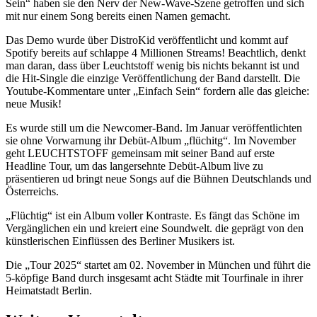
Sein“ haben sie den Nerv der New-Wave-Szene getroffen und sich
mit nur einem Song bereits einen Namen gemacht.
Das Demo wurde über DistroKid veröffentlicht und kommt auf
Spotify bereits auf schlappe 4 Millionen Streams! Beachtlich, denkt
man daran, dass über Leuchtstoff wenig bis nichts bekannt ist und
die Hit-Single die einzige Veröffentlichung der Band darstellt. Die
Youtube-Kommentare unter „Einfach Sein“ fordern alle das gleiche:
neue Musik!
Es wurde still um die Newcomer-Band. Im Januar veröffentlichten
sie ohne Vorwarnung ihr Debüt-Album „flüchitg“. Im November
geht LEUCHTSTOFF gemeinsam mit seiner Band auf erste
Headline Tour, um das langersehnte Debüt-Album live zu
präsentieren ud bringt neue Songs auf die Bühnen Deutschlands und
Österreichs.
„Flüchtig“ ist ein Album voller Kontraste. Es fängt das Schöne im
Vergänglichen ein und kreiert eine Soundwelt. die geprägt von den
künstlerischen Einflüssen des Berliner Musikers ist.
Die „Tour 2025“ startet am 02. November in München und führt die
5-köpfige Band durch insgesamt acht Städte mit Tourfinale in ihrer
Heimatstadt Berlin.