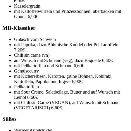
6,90€
Kasselergratin
mit Kartoffelwürfeln und Prinzessbohnen, überbacken mit
Gouda
6,90€
MB-Klassiker
Gulasch vom Schwein
mit Paprika, dazu Böhmische Knödel oder Pellkartoffeln
7,20€
Chili sin carne (vn)
auf Wunsch mit Schmand (veg), dazu Baguette
6,40€
mit Pellkartoffeln und Schmand
6,60€
Gemüsecurry
mit Kichererbsen, Karotten, grüne Bohnen, Kohlrabi,
Kartoffeln, Paprika und Ingwer
6,90€
Pellkartoffeln
mit Sour Creme, Salatbeilage, Butter und auf Wunsch mit
Leinöl
6,60€
mit Chili sin Carne (VEGAN), auf Wunsch mit Schmand
(VEGETARISCH)
6,60€
Süßes
Warmer Apfelstrudel