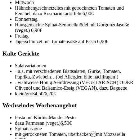
Mittwoch
Hähnchengeschnetzeltes mit getrockneten Tomaten und
Fenchel, dazu Rosmarinkartoffeln
6,90€
Donnerstag
Hausgemachte Spinat-Semmelknödel mit Gorgonzolasoße
(veget.)
6,90€
Freitag
Jägerschnitzel mit Tomatensoße auf Pasta
6,90€
Kalte Gerichte
Salatvariationen
- u.a. mit verschiedenen Blattsalaten, Gurke, Tomaten,
Paprika, Zwiebeln…(bei Allergien bitte nachfragen!)
- wahlweise Honig-Senfdressing (VEGETARISCH) ODER
Olivenöl und Balsamico-Essig (VEGAN), dazu Baguette
klein/groß
4,50/6,20€
Wechselndes Wochenangebot
Pasta mit Kürbis-Mandel-Pesto
dazu Parmesan (veget.)
6,50€
Spinatlasagne
mit getrockneten Tomaten, überbacken mit Mozzarella